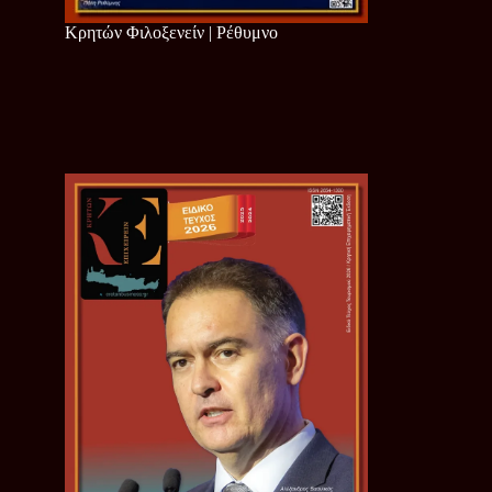
Κρητών Φιλοξενείν | Ρέθυμνο