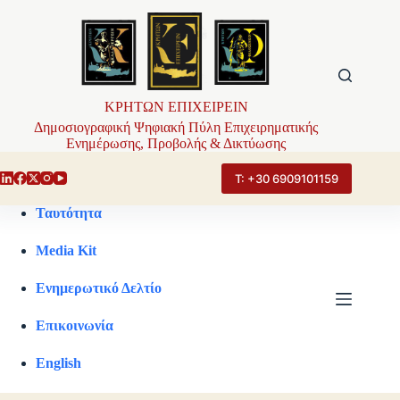
Μετάβαση
στο
περιεχόμενο
ΚΡΗΤΩΝ ΕΠΙΧΕΙΡΕΙΝ
Δημοσιογραφική Ψηφιακή Πύλη Επιχειρηματικής
Ενημέρωσης, Προβολής & Δικτύωσης
Τ: +30 6909101159
Ταυτότητα
Media Kit
Ενημερωτικό Δελτίο
Επικοινωνία
English