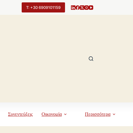
Τ: +30 6909101159
Συνεντεύξεις
Οικονομία
Περισσότερα