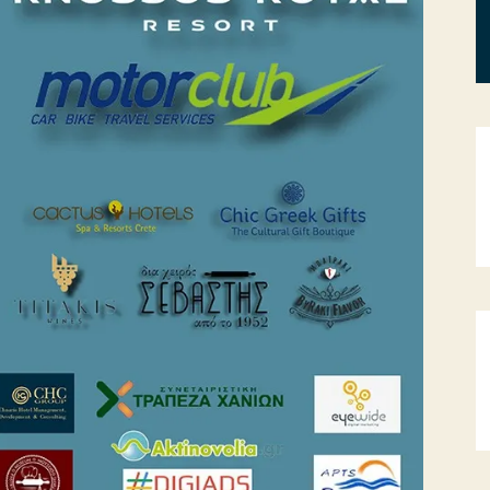
,
υ Συνδέσμου Ξενοδόχων Κρήτης.
Α.Ε.» των CACTUS HOTELS.