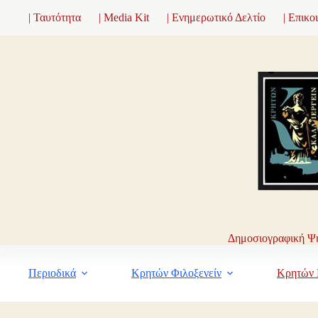
Μετάβαση
| Ταυτότητα
| Media Kit
| Ενημερωτικό Δελτίο
| Επικο
στο
περιεχόμενο
Δημοσιογραφική Ψη
Περιοδικά
Κρητών Φιλοξενείν
Κρητών 