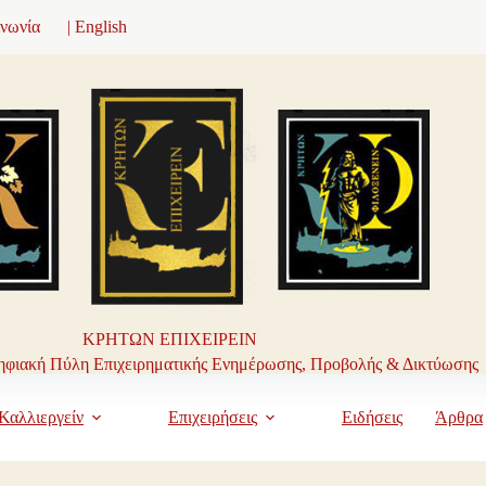
ινωνία
| English
ΚΡΗΤΩΝ ΕΠΙΧΕΙΡΕΙΝ
φιακή Πύλη Επιχειρηματικής Ενημέρωσης, Προβολής & Δικτύωσης
Καλλιεργείν
Επιχειρήσεις
Ειδήσεις
Άρθρα