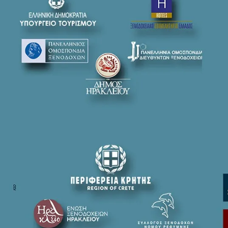
Εβελίνα Μπάκιντα
Πρόεδρος Αναπτυξιακού Συλλόγου Γυναικών Επιχειρηματιών Κρήτης
Ειδική στο Marketing (MSc).
Νίκος Χαλκιαδάκης
Πρόεδρος της Ένωσης Ξενοδοχείων Ηρακλείου και Αντιπρόεδρος το
Διευθύνων Σύμβουλος της επιχείρησης «Θεόφιλος Χαλκιαδάκης 