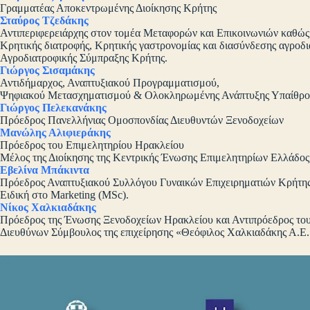
Η σύνταξη εν αρχή…. Συμπεράσματα
Χαιρετισμοί
Ειρήνη Δήμου
Πρόεδρος Τμήματος Διοίκησης
Επιχειρήσεων & Τουρισμού ΕΛΜΕΠΑ,
Αναπληρώτρια Καθηγήτρια Στρατηγικής Διοίκησης Τουρισμού.
Πατήρ Νικόλαος
Αιδεσιμολογιώτατος, εκπρόσωπος Εκκλησίας Κρήτης
Νικόλαος Κατσαράκης
Πρύτανης, Ελληνικού Μεσογειακού Πανεπιστημίου
Μαρία Κοζυράκη
Γραμματέας Αποκεντρωμένης Διοίκησης Κρήτης
Σταύρος Τζεδάκης
Αντιπεριφερειάρχης στον τομέα Μεταφορών και Επικοινωνιών καθώς κ
Κρητικής διατροφής, Κρητικής γαστρονομίας και διασύνδεσης αγροδ
Αγροδιατροφικής Σύμπραξης Κρήτης.
Γιώργος Σισαμάκης
Αντιδήμαρχος, Αναπτυξιακού Προγραμματισμού,
Ψηφιακού Μετασχηματισμού & Ολοκληρωμένης Ανάπτυξης Υπαίθρο
Γιώργος Πελεκανάκης
Πρόεδρος Πανελλήνιας Ομοσπονδίας Διευθυντών Ξενοδοχείων
Μανώλης Αλιφιεράκης
Πρόεδρος του Επιμελητηρίου Ηρακλείου
Μέλος της Διοίκησης της Κεντρικής Ένωσης Επιμελητηρίων Ελλάδο