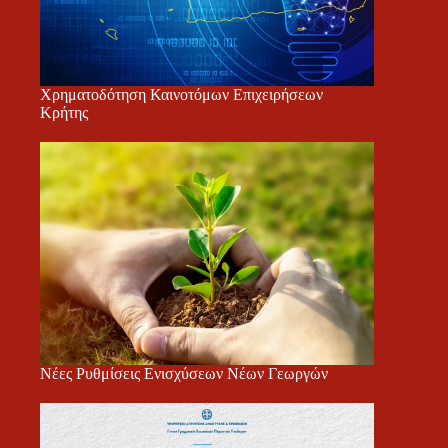
Χρηματοδότηση Καινοτόμων Επιχειρήσεων
Κρήτης
Νέες Ρυθμίσεις Ενισχύσεων Νέων Γεωργών