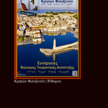
Κρητών Φιλοξενείν | Ρέθυμνο