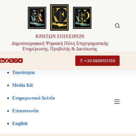
Μετάβαση
στο
περιεχόμενο
ΚΡΗΤΩΝ ΕΠΙΧΕΙΡΕΙΝ
Δημοσιογραφική Ψηφιακή Πύλη Επιχειρηματικής
Ενημέρωσης, Προβολής & Δικτύωσης
Τ: +30 6909101159
Ταυτότητα
Media Kit
Ενημερωτικό Δελτίο
Επικοινωνία
English