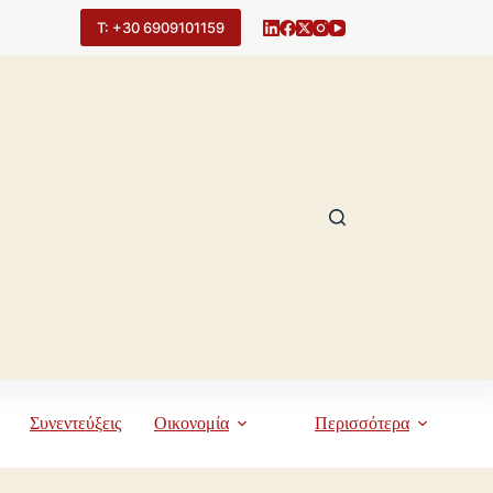
Τ: +30 6909101159
Συνεντεύξεις
Οικονομία
Περισσότερα