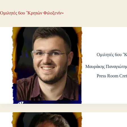
Ομιλητές 6ου ΅Κρητών Φιλοξενίν»
Ομιλητές 6ου ΅
Μαυράκης Παναγιώτη
Press Room Cret