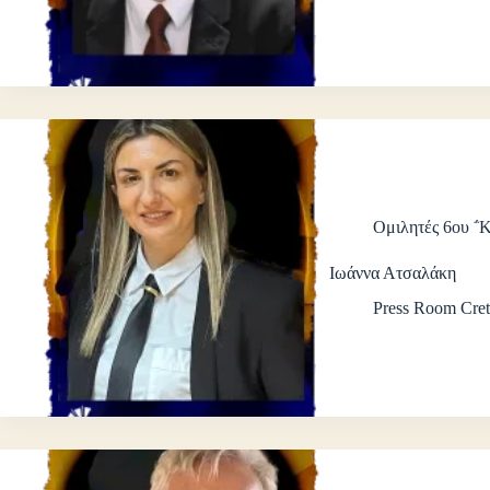
Ομιλητές 6ου ΅
Ιωάννα Ατσαλάκη
Press Room Cret