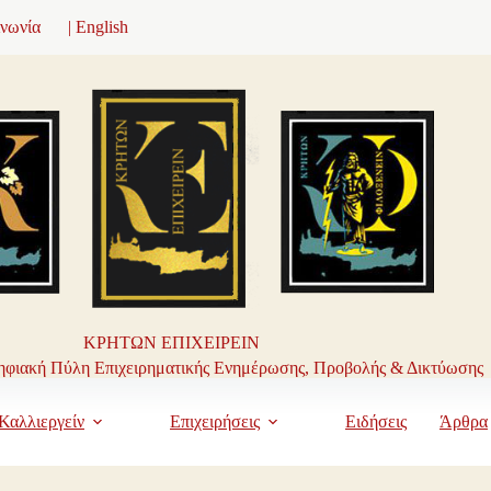
ινωνία
| English
ΚΡΗΤΩΝ ΕΠΙΧΕΙΡΕΙΝ
φιακή Πύλη Επιχειρηματικής Ενημέρωσης, Προβολής & Δικτύωσης
Καλλιεργείν
Επιχειρήσεις
Ειδήσεις
Άρθρα