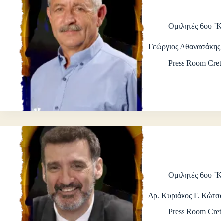
Ομιλητές 6ου ΅
Γεώργιος Αθανασάκης
Press Room Cret
Ομιλητές 6ου ΅
Δρ. Κυριάκος Γ. Κώτσ
Press Room Cret