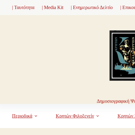
Μετάβαση
| Ταυτότητα
| Media Kit
| Ενημερωτικό Δελτίο
| Επικο
στο
περιεχόμενο
Δημοσιογραφική Ψη
Περιοδικά
Κρητών Φιλοξενείν
Κρητών 