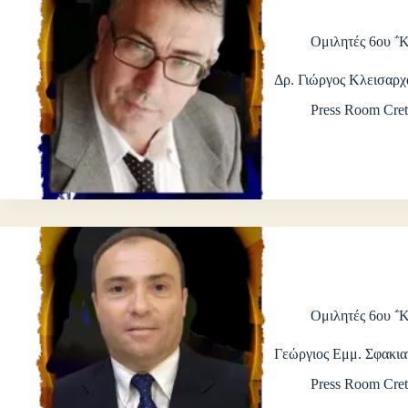
Ομιλητές 6ου ΅
Δρ. Γιώργος Κλεισαρχ
Press Room Cret
Ομιλητές 6ου ΅
Γεώργιος Εμμ. Σφακια
Press Room Cret