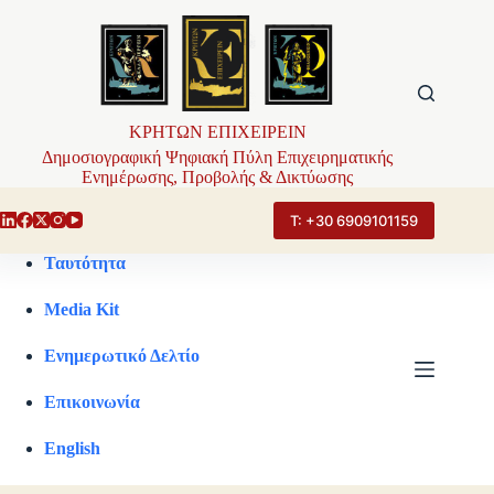
Μετάβαση
στο
περιεχόμενο
ΚΡΗΤΩΝ ΕΠΙΧΕΙΡΕΙΝ
Δημοσιογραφική Ψηφιακή Πύλη Επιχειρηματικής
Ενημέρωσης, Προβολής & Δικτύωσης
Τ: +30 6909101159
Ταυτότητα
Media Kit
Ενημερωτικό Δελτίο
Επικοινωνία
English