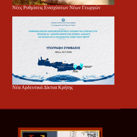
Νέες Ρυθμίσεις Ενισχύσεων Νέων Γεωργών
Νέα Αρδευτικά Δίκτυα Κρήτης